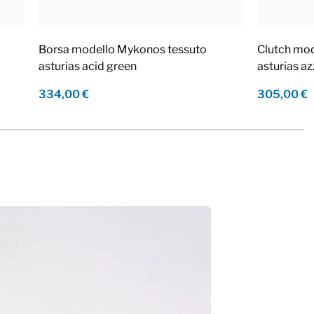
Borsa modello Mykonos tessuto
Clutch mod
asturias acid green
asturias a
334,00 €
305,00 €