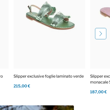
ro
Slipper exclusive foglie laminato verde
Slipper ex
monacale 
215,00 €
187,00 €