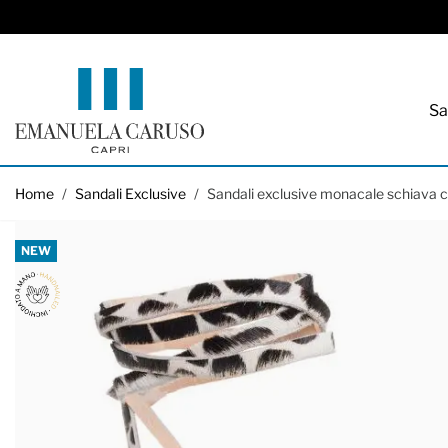
Sa
Salta al contenuto
Home
/
Sandali Exclusive
/
Sandali exclusive monacale schiava 
NEW