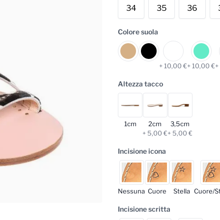
34
35
36
Colore suola
+ 10,00 €
+ 10,00 €
+
Altezza tacco
1cm
2cm
3,5cm
+ 5,00 €
+ 5,00 €
Incisione icona
Nessuna
Cuore
Stella
Cuore/St
Incisione scritta