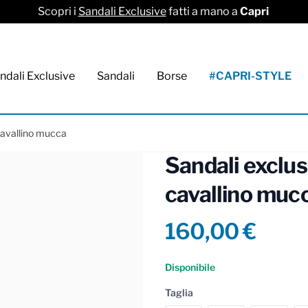
Scopri i
Sandali Exclusive
fatti a mano a
Capri
ndali Exclusive
Sandali
Borse
#CAPRI-STYLE
cavallino mucca
Sandali exclu
cavallino muc
Product info
160,00 €
Reviews
Disponibile
Taglia