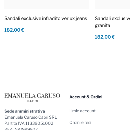
Sandali exclusive infradito verlux jeans
Sandali exclusiv
granita
182,00 €
182,00 €
Footer
Account & Ordini
Il mio account
Sede amministrativa
Emanuela Caruso Capri SRL
Ordini e resi
Partita IVA 11339051002
REA: NA/999907