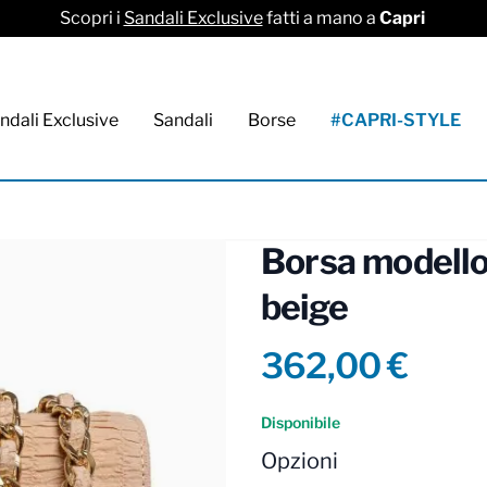
Scopri i
Sandali Exclusive
fatti a mano a
Capri
ndali Exclusive
Sandali
Borse
#CAPRI-STYLE
Borsa modello
beige
Product info
362,00 €
Reviews
Disponibile
Opzioni