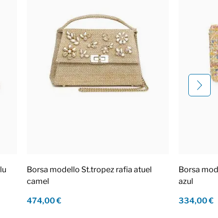
lu
Borsa modello St.tropez rafia atuel
Borsa mod
camel
azul
474,00 €
334,00 €