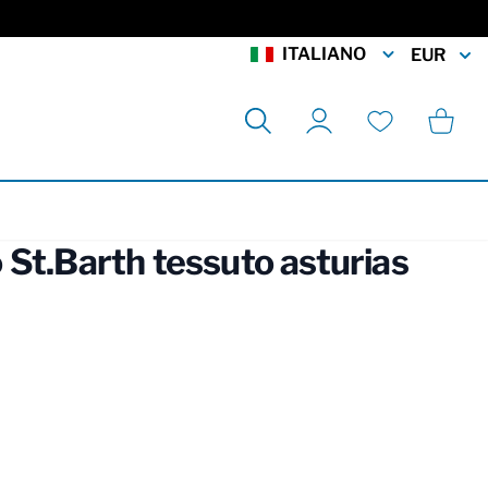
ITALIANO
EUR
Cerca
Carrell
Il mio account
Lista desideri
 St.Barth tessuto asturias
rmation