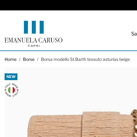
Sa
Salta al contenuto
Home
/
Borse
/
Borsa modello St.Barth tessuto asturias beige
NEW