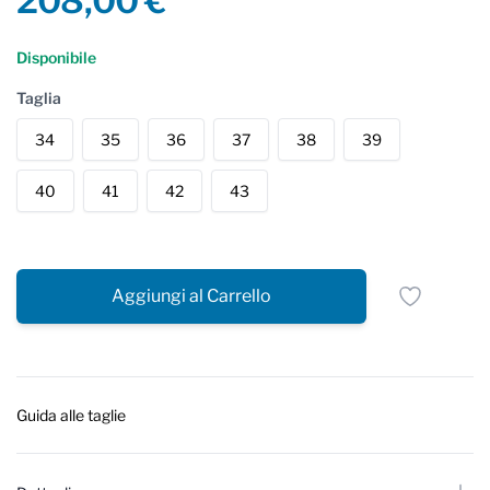
208,00 €
Reviews
Disponibile
Taglia
34
35
36
37
38
39
40
41
42
43
Aggiungi al Carrello
Guida alle taglie