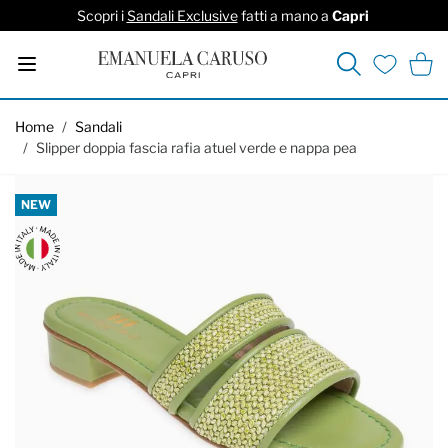
Scopri i
Sandali Exclusive
fatti a mano a
Capri
Cerca
Carrel
Lista deside
Salta al contenuto
Home
/
Sandali
/
Slipper doppia fascia rafia atuel verde e nappa pea
NEW