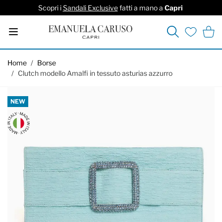
Scopri i
Sandali Exclusive
fatti a mano a
Capri
Cerca
Carrel
Lista deside
Salta al contenuto
Home
/
Borse
/
Clutch modello Amalfi in tessuto asturias azzurro
NEW