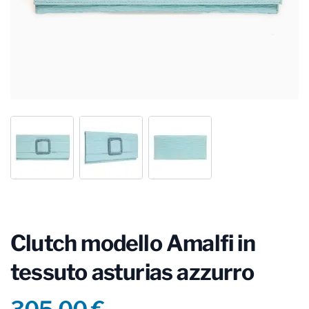
Clutch modello Amalfi in
tessuto asturias azzurro
Product information