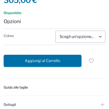
305,00 €
Reviews
Disponibile
Opzioni
Colore
Aggiungi al Carrello
Guida alle taglie
Dettagli