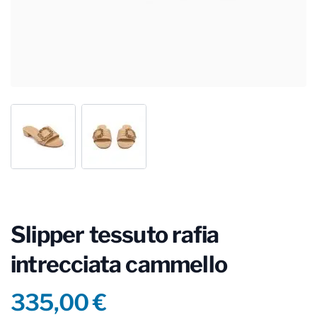
Slipper tessuto rafia
intrecciata cammello
Product information
335,00 €