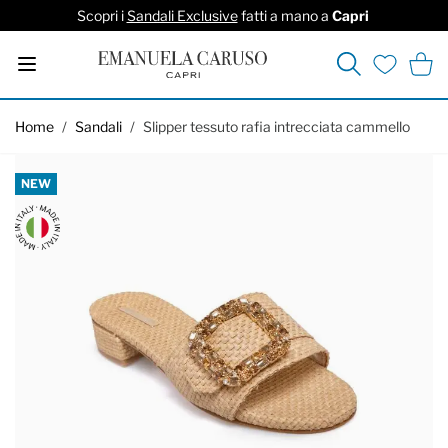
Scopri i
Sandali Exclusive
fatti a mano a
Capri
Cerca
Carrel
Lista deside
Salta al contenuto
Home
/
Sandali
/
Slipper tessuto rafia intrecciata cammello
NEW