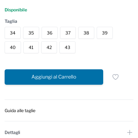
Reviews
Disponibile
Taglia
34
35
36
37
38
39
40
41
42
43
Aggiungi al Carrello
Guida alle taglie
Dettagli