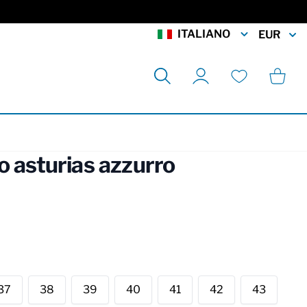
ITALIANO
EUR
Cerca
Carrell
Il mio account
Lista desideri
o asturias azzurro
rmation
37
38
39
40
41
42
43