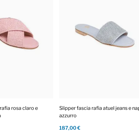
rafia rosa claro e
Slipper fascia rafia atuel jeans e n
a
azzurro
187,00 €