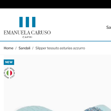
Sa
Salta al contenuto
Home
/
Sandali
/
Slipper tessuto asturias azzurro
NEW