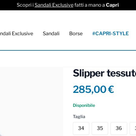
Scopri i
Sandali Exclusive
fatti a mano a
Capri
ndali Exclusive
Sandali
Borse
#CAPRI-STYLE
Slipper tessut
Product info
285,00 €
Reviews
Disponibile
Taglia
34
35
36