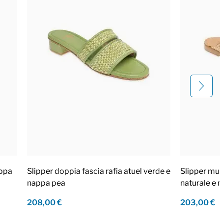
appa
Slipper doppia fascia rafia atuel verde e
Slipper mul
nappa pea
naturale e
208,00 €
203,00 €