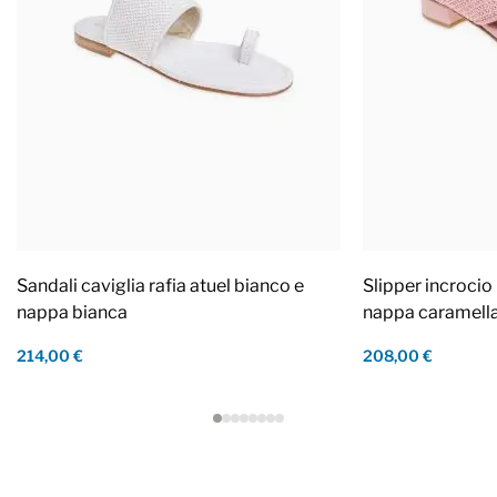
Sandali caviglia rafia atuel bianco e
Slipper incrocio 
nappa bianca
nappa caramell
214,00 €
208,00 €
Footer