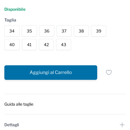
Reviews
Disponibile
Taglia
34
35
36
37
38
39
40
41
42
43
Aggiungi al Carrello
Guida alle taglie
Dettagli