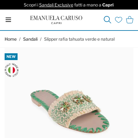
Scopri i
Sandali Exclusive
fatti a mano a
Capri
Cerca
Carrel
Lista deside
Salta al contenuto
Home
/
Sandali
/
Slipper rafia tahuata verde e natural
NEW