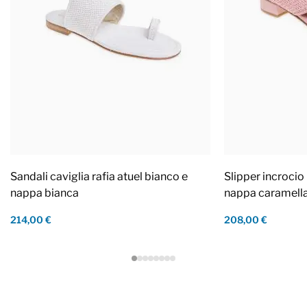
Sandali caviglia rafia atuel bianco e
Slipper incrocio 
nappa bianca
nappa caramell
214,00 €
208,00 €
Footer