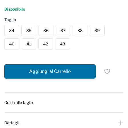
Reviews
Disponibile
Taglia
34
35
36
37
38
39
40
41
42
43
Aggiungi al Carrello
Guida alle taglie
Dettagli