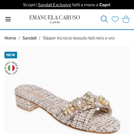
Scopri i
Sandali Exclusive
fatti a mano a
Capri
Cerca
Carrel
Lista deside
Salta al contenuto
Home
/
Sandali
/
Slipper incrocio tessuto teti nero e oro
NEW