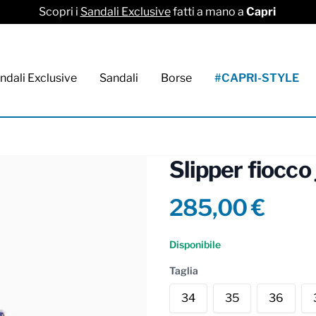
Scopri i
Sandali Exclusive
fatti a mano a
Capri
ndali Exclusive
Sandali
Borse
#CAPRI-STYLE
Slipper fiocco
Product info
285,00 €
Reviews
Disponibile
Taglia
34
35
36