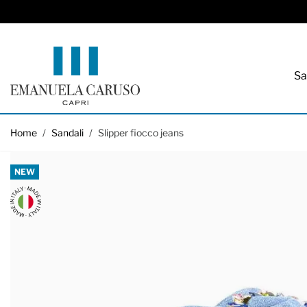
Sa
Salta al contenuto
Home
/
Sandali
/
Slipper fiocco jeans
NEW