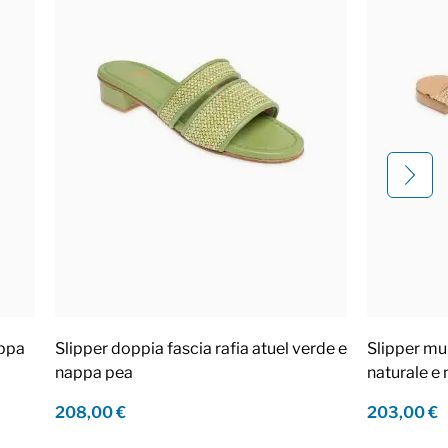
appa
Slipper doppia fascia rafia atuel verde e
Slipper mul
nappa pea
naturale e
208,00 €
203,00 €