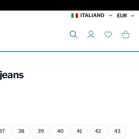
ITALIANO
EUR
Cerca
Carrell
Il mio account
Lista desideri
 jeans
rmation
37
38
39
40
41
42
43