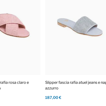
rafia rosa claro e
Slipper fascia rafia atuel jeans e n
a
azzurro
187,00 €