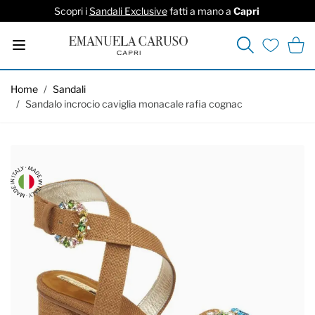
Scopri i
Sandali Exclusive
fatti a mano a
Capri
Cerca
Carrel
Lista deside
Salta al contenuto
Home
/
Sandali
/
Sandalo incrocio caviglia monacale rafia cognac