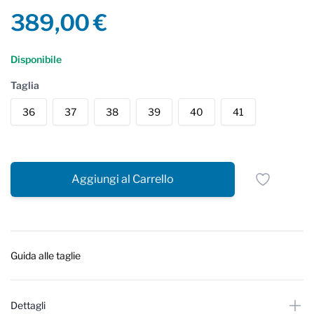
Product information
389,00 €
Reviews
Disponibile
Taglia
36
37
38
39
40
41
Aggiungi al Carrello
Guida alle taglie
Dettagli