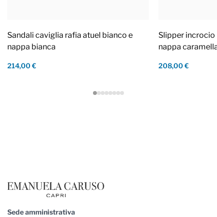
Sandali caviglia rafia atuel bianco e
Slipper incrocio 
nappa bianca
nappa caramell
214,00 €
208,00 €
Footer
Sede amministrativa