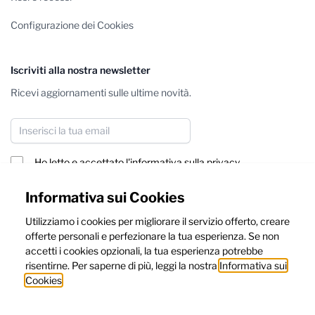
Configurazione dei Cookies
Iscriviti alla nostra newsletter
Ricevi aggiornamenti sulle ultime novità.
Indirizzo email
Ho letto e accettato
l'informativa sulla privacy
Iscriviti
Informativa sui Cookies
Utilizziamo i cookies per migliorare il servizio offerto, creare
Questo sito è protetto da reCAPTCHA, e dalle
Privacy Policy
e
offerte personali e perfezionare la tua esperienza. Se non
Termini e Condizioni
di Google.
accetti i cookies opzionali, la tua esperienza potrebbe
risentirne. Per saperne di più, leggi la nostra
Informativa sui
Cookies