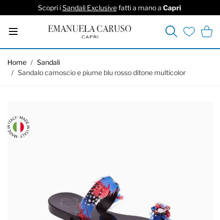
Scopri i
Sandali Exclusive
fatti a mano a
Capri
Cerca
Carrel
Lista deside
Salta al contenuto
Home
/
Sandali
/
Sandalo camoscio e piume blu rosso ditone multicolor