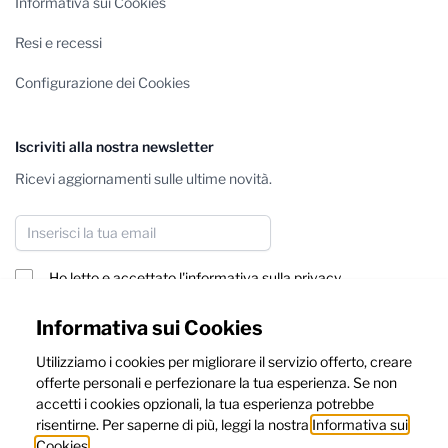
Informativa sui Cookies
Resi e recessi
Configurazione dei Cookies
Iscriviti alla nostra newsletter
Ricevi aggiornamenti sulle ultime novità.
Indirizzo email
Ho letto e accettato
l'informativa sulla privacy
Iscriviti
Informativa sui Cookies
Utilizziamo i cookies per migliorare il servizio offerto, creare
Questo sito è protetto da reCAPTCHA, e dalle
Privacy Policy
e
offerte personali e perfezionare la tua esperienza. Se non
Termini e Condizioni
di Google.
accetti i cookies opzionali, la tua esperienza potrebbe
risentirne. Per saperne di più, leggi la nostra
Informativa sui
Cookies