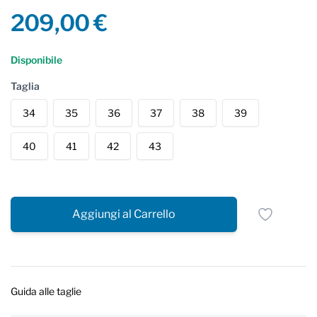
Product information
209,00 €
Reviews
Disponibile
Taglia
34
35
36
37
38
39
40
41
42
43
Aggiungi al Carrello
Guida alle taglie