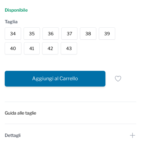
Reviews
Disponibile
Taglia
34
35
36
37
38
39
40
41
42
43
Aggiungi al Carrello
Guida alle taglie
Dettagli