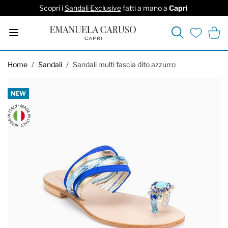
Scopri i
Sandali Exclusive
fatti a mano a
Capri
Cerca
Carrel
Lista deside
Salta al contenuto
Home
/
Sandali
/
Sandali multi fascia dito azzurro
NEW