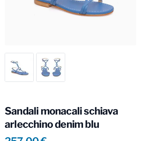
Sandali monacali schiava
arlecchino denim blu
Product information