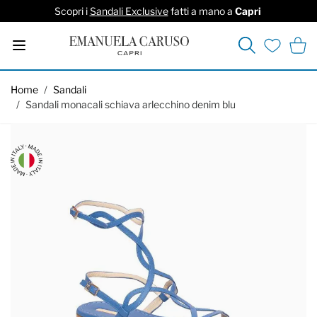
Scopri i
Sandali Exclusive
fatti a mano a
Capri
Cerca
Carrel
Lista deside
Salta al contenuto
Home
/
Sandali
/
Sandali monacali schiava arlecchino denim blu