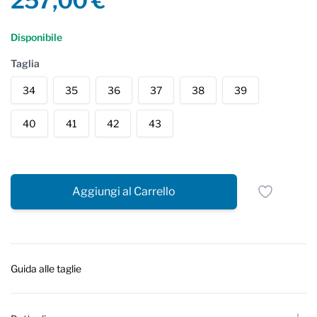
257,00 €
Reviews
Disponibile
Taglia
34
35
36
37
38
39
40
41
42
43
Aggiungi al Carrello
Guida alle taglie