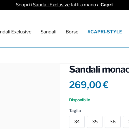
Scopri i
Sandali Exclusive
fatti a mano a
Capri
ndali Exclusive
Sandali
Borse
#CAPRI-STYLE
Sandali monacal
Product info
269,00 €
Reviews
Disponibile
Taglia
34
35
36