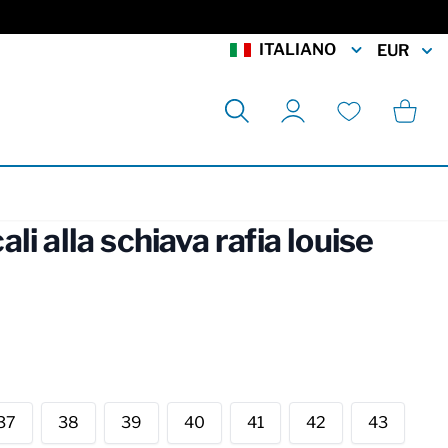
ITALIANO
EUR
Cerca
Carrell
Il mio account
Lista desideri
i alla schiava rafia louise
rmation
37
38
39
40
41
42
43