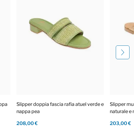
appa
Slipper doppia fascia rafia atuel verde e
Slipper mul
nappa pea
naturale e
208,00 €
203,00 €