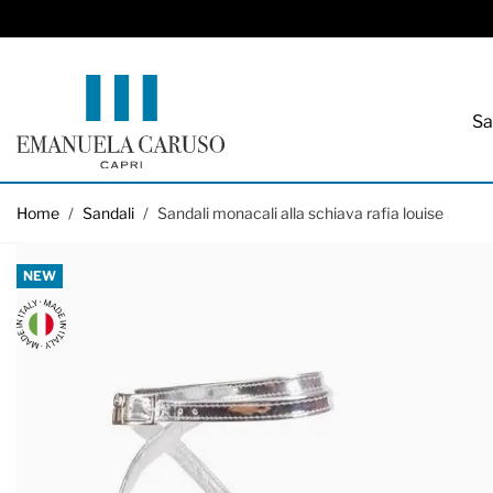
Sa
Salta al contenuto
Home
/
Sandali
/
Sandali monacali alla schiava rafia louise
NEW