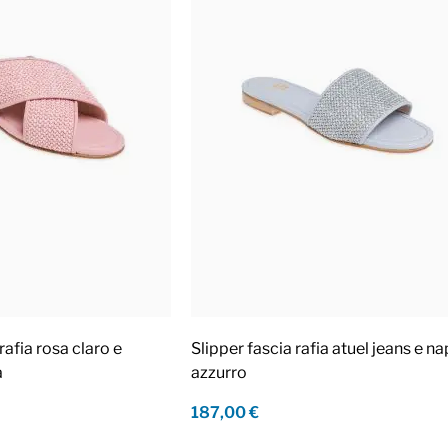
rafia rosa claro e
Slipper fascia rafia atuel jeans e n
a
azzurro
187,00 €