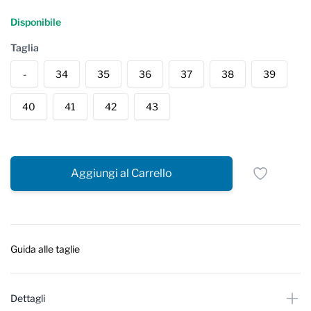
Reviews
Disponibile
Taglia
-
34
35
36
37
38
39
40
41
42
43
Aggiungi al Carrello
Guida alle taglie
Dettagli