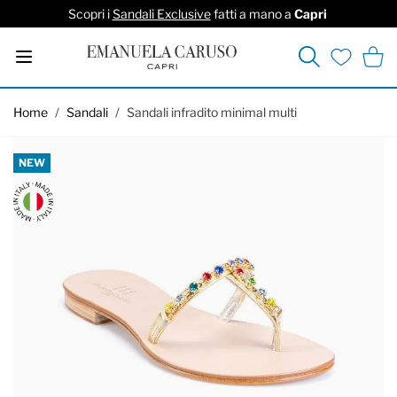
Scopri i
Sandali Exclusive
fatti a mano a
Capri
Cerca
Carrel
Lista deside
Salta al contenuto
Home
/
Sandali
/
Sandali infradito minimal multi
NEW