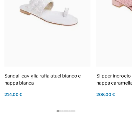
Sandali caviglia rafia atuel bianco e
Slipper incrocio 
nappa bianca
nappa caramell
214,00 €
208,00 €
Footer