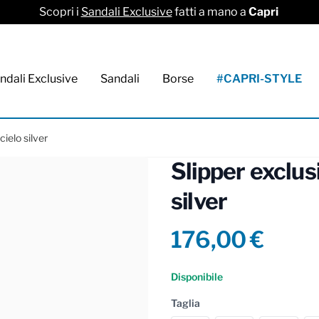
Scopri i
Sandali Exclusive
fatti a mano a
Capri
ndali Exclusive
Sandali
Borse
#CAPRI-STYLE
ielo silver
Slipper exclus
silver
Product info
176,00 €
Reviews
Disponibile
Taglia