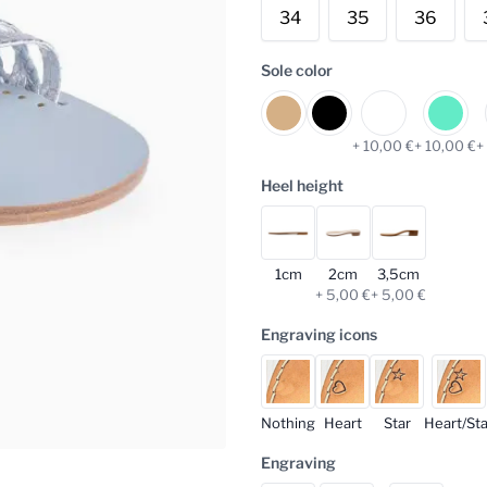
34
35
36
Sole color
+ 10,00 €
+ 10,00 €
+
Heel height
1cm
2cm
3,5cm
+ 5,00 €
+ 5,00 €
Engraving icons
Nothing
Heart
Star
Heart/Sta
Engraving