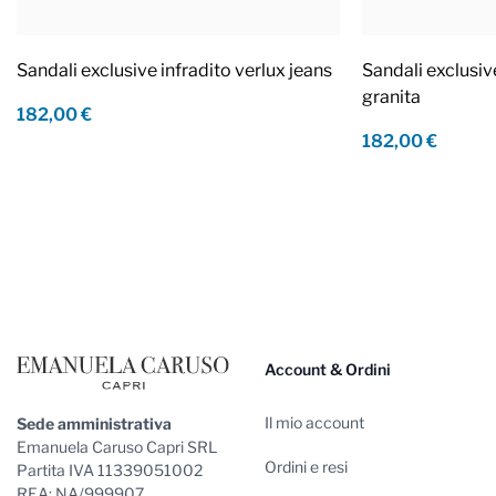
Sandali exclusive infradito verlux jeans
Sandali exclusiv
granita
182,00 €
182,00 €
Footer
Account & Ordini
Il mio account
Sede amministrativa
Emanuela Caruso Capri SRL
Ordini e resi
Partita IVA 11339051002
REA: NA/999907