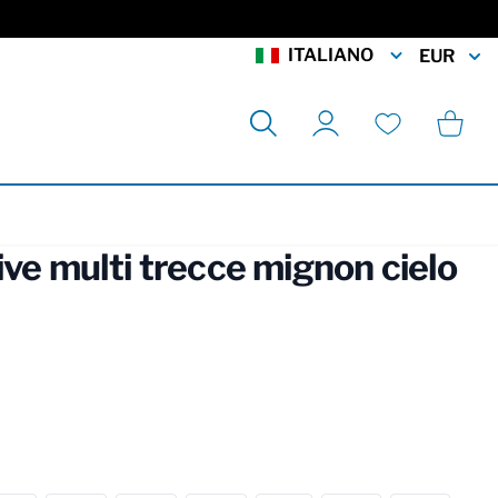
ITALIANO
EUR
Cerca
Carrell
Il mio account
Lista desideri
ive multi trecce mignon cielo
rmation