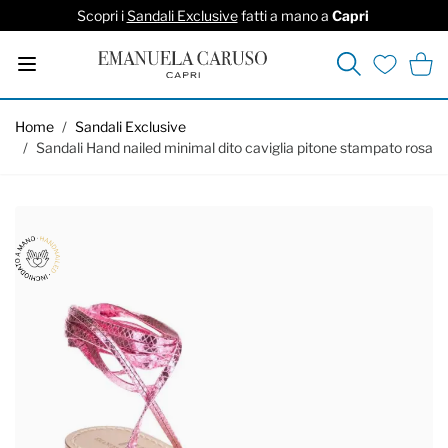
Scopri i
Sandali Exclusive
fatti a mano a
Capri
Cerca
Carrel
Lista deside
Salta al contenuto
Home
/
Sandali Exclusive
/
Sandali Hand nailed minimal dito caviglia pitone stampato rosa