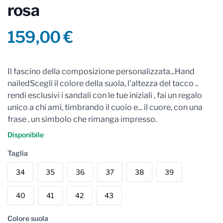
rosa
Product information
159,00 €
Reviews
Il fascino della composizione personalizzata...Hand
nailedScegli il colore della suola, l'altezza del tacco ..
rendi esclusivi i sandali con le tue iniziali , fai un regalo
unico a chi ami, timbrando il cuoio e... il cuore, con una
frase , un simbolo che rimanga impresso.
Disponibile
Taglia
34
35
36
37
38
39
40
41
42
43
Colore suola