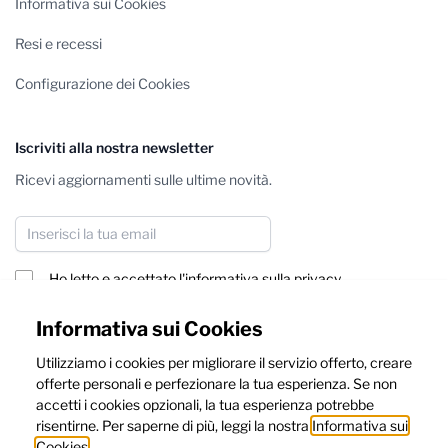
Informativa sui Cookies
Resi e recessi
Configurazione dei Cookies
Iscriviti alla nostra newsletter
Ricevi aggiornamenti sulle ultime novità.
Indirizzo email
Ho letto e accettato
l'informativa sulla privacy
Iscriviti
Informativa sui Cookies
Utilizziamo i cookies per migliorare il servizio offerto, creare
Questo sito è protetto da reCAPTCHA, e dalle
Privacy Policy
e
offerte personali e perfezionare la tua esperienza. Se non
Termini e Condizioni
di Google.
accetti i cookies opzionali, la tua esperienza potrebbe
risentirne. Per saperne di più, leggi la nostra
Informativa sui
Cookies