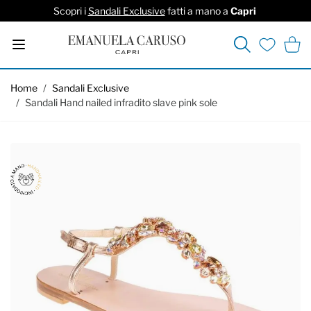
Scopri i
Sandali Exclusive
fatti a mano a
Capri
Cerca
Carrel
Lista deside
Salta al contenuto
Home
/
Sandali Exclusive
/
Sandali Hand nailed infradito slave pink sole