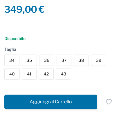
Product information
349,00 €
Reviews
Disponibile
Taglia
34
35
36
37
38
39
40
41
42
43
Aggiungi al Carrello