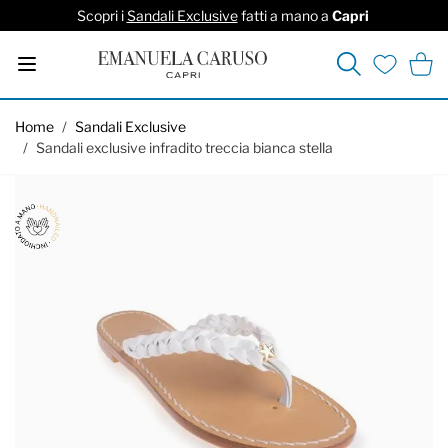
Scopri i
Sandali Exclusive
fatti a mano a
Capri
Cerca
Carrel
Lista deside
Salta al contenuto
Home
/
Sandali Exclusive
/
Sandali exclusive infradito treccia bianca stella