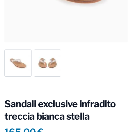
Sandali exclusive infradito
treccia bianca stella
Product information