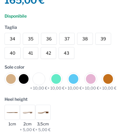
165,00 €
Reviews
Disponibile
Taglia
34
35
36
37
38
39
40
41
42
43
Sole color
+ 10,00 €
+ 10,00 €
+ 10,00 €
+ 10,00 €
+ 10,00 €
Heel height
1cm
2cm
3,5cm
+ 5,00 €
+ 5,00 €