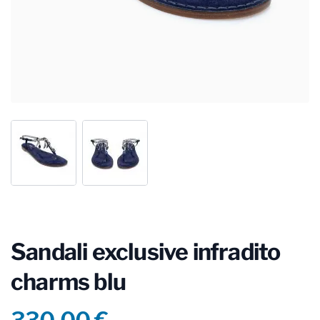
Sandali exclusive infradito
charms blu
Product information