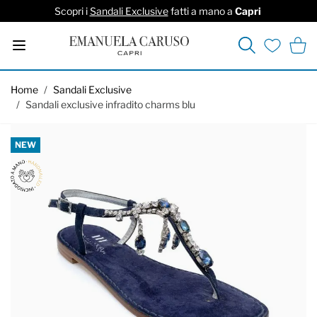
Scopri i
Sandali Exclusive
fatti a mano a
Capri
Cerca
Carrel
Lista deside
Salta al contenuto
Home
/
Sandali Exclusive
/
Sandali exclusive infradito charms blu
NEW