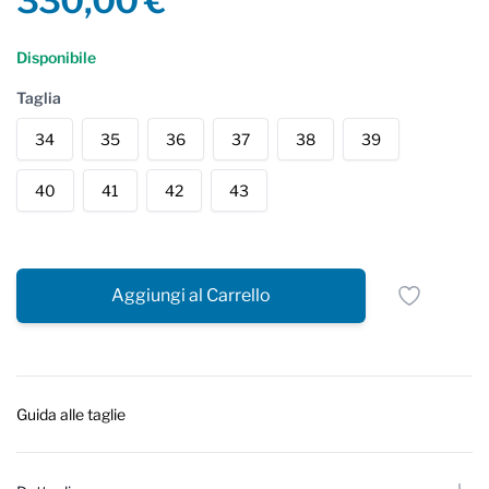
330,00 €
Reviews
Disponibile
Taglia
34
35
36
37
38
39
40
41
42
43
Aggiungi al Carrello
Guida alle taglie