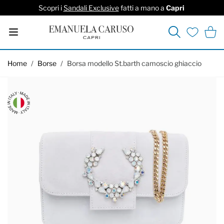
Scopri i
Sandali Exclusive
fatti a mano a
Capri
Cerca
Carrel
Lista deside
Salta al contenuto
Home
/
Borse
/
Borsa modello St.barth camoscio ghiaccio