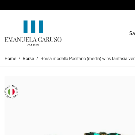
Sa
Salta al contenuto
Home
/
Borse
/
Borsa modello Positano (media) wips fantasia ve