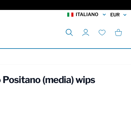
ITALIANO
EUR
Cerca
Carrell
Il mio account
Lista desideri
 Positano (media) wips
rmation