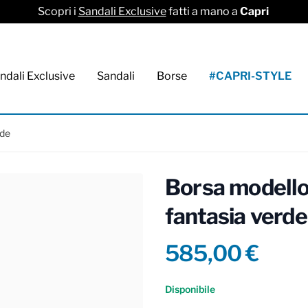
Scopri i
Sandali Exclusive
fatti a mano a
Capri
ndali Exclusive
Sandali
Borse
#CAPRI-STYLE
rde
Borsa modello
fantasia verde
Product info
585,00 €
Reviews
Disponibile