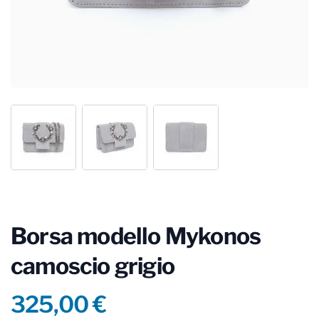
Borsa modello Mykonos
camoscio grigio
Product information
325,00 €