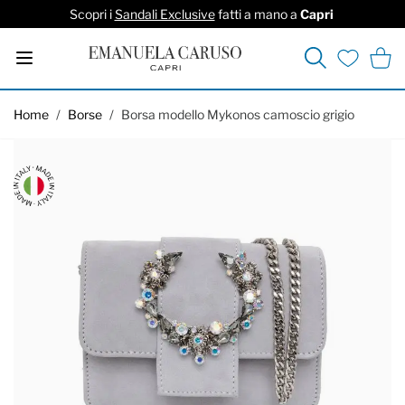
Scopri i
Sandali Exclusive
fatti a mano a
Capri
Cerca
Carrel
Lista deside
Salta al contenuto
Home
/
Borse
/
Borsa modello Mykonos camoscio grigio