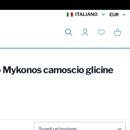
ITALIANO
EUR
Cerca
Carrell
Il mio account
Lista desideri
 Mykonos camoscio glicine
rmation