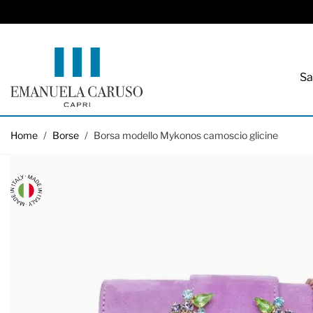
Sa
Salta al contenuto
Home
/
Borse
/
Borsa modello Mykonos camoscio glicine