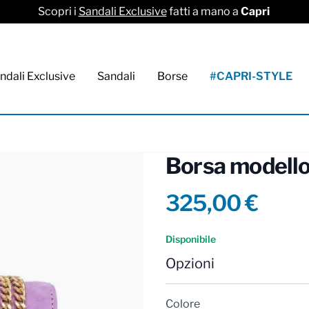
Scopri i
Sandali Exclusive
fatti a mano a
Capri
ndali Exclusive
Sandali
Borse
#CAPRI-STYLE
Borsa modello
Product info
325,00 €
Reviews
Disponibile
Opzioni
Colore